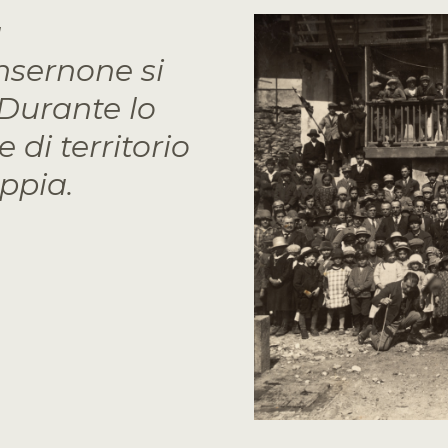
a
nsernone si
 Durante lo
 di territorio
ppia.