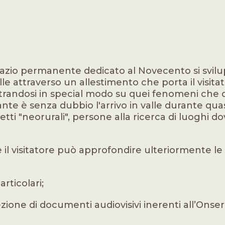
pazio permanente dedicato al Novecento si svilupp
le attraverso un allestimento che porta il visit
ntrandosi in special modo su quei fenomeni che 
ante è senza dubbio l'arrivo in valle durante quasi
detti "neorurali", persone alla ricerca di luoghi 
ove il visitatore può approfondire ulteriorment
rticolari;
ezione di documenti audiovisivi inerenti all’Onse