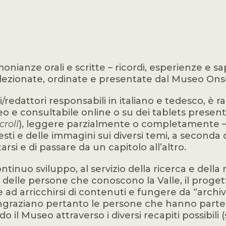
imonianze orali e scritte – ricordi, esperienze e 
 selezionate, ordinate e presentate dal Museo O
i/redattori responsabili in italiano e tedesco, è
 e consultabile online o su dei tablets presenti n
croll
), leggere parzialmente o completamente – si
esti e delle immagini sui diversi temi, a seconda
arsi e di passare da un capitolo all’altro.
ntinuo sviluppo, al servizio della ricerca e dell
rafie delle persone che conoscono la Valle, il proge
 ad arricchirsi di contenuti e fungere da “archi
 ringraziano pertanto le persone che hanno partec
 il Museo attraverso i diversi recapiti possibili 